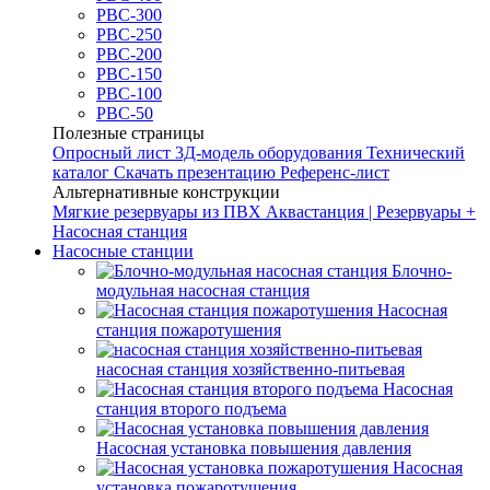
РВС-300
РВС-250
РВС-200
РВС-150
РВС-100
РВС-50
Полезные страницы
Опросный лист
3Д-модель оборудования
Технический
каталог
Скачать презентацию
Референс-лист
Альтернативные конструкции
Мягкие резервуары из ПВХ
Аквастанция | Резервуары +
Насосная станция
Насосные станции
Блочно-
модульная насосная станция
Насосная
станция пожаротушения
насосная станция хозяйственно-питьевая
Насосная
станция второго подъема
Насосная установка повышения давления
Насосная
установка пожаротушения