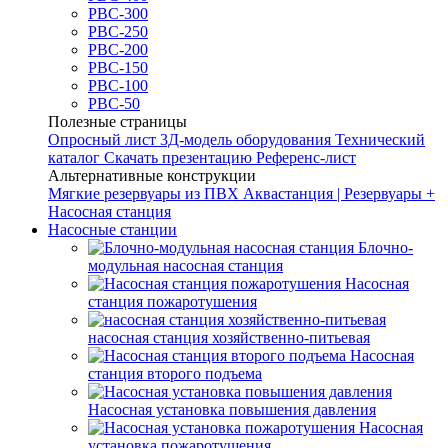
РВС-300
РВС-250
РВС-200
РВС-150
РВС-100
РВС-50
Полезные страницы
Опросный лист
3Д-модель оборудования
Технический
каталог
Скачать презентацию
Референс-лист
Альтернативные конструкции
Мягкие резервуары из ПВХ
Аквастанция | Резервуары +
Насосная станция
Насосные станции
Блочно-
модульная насосная станция
Насосная
станция пожаротушения
насосная станция хозяйственно-питьевая
Насосная
станция второго подъема
Насосная установка повышения давления
Насосная
установка пожаротушения