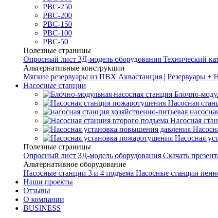
РВС-250
РВС-200
РВС-150
РВС-100
РВС-50
Полезные страницы
Опросный лист
3Д-модель оборудования
Технический ка
Альтернативные конструкции
Мягкие резервуары из ПВХ
Аквастанция | Резервуары + 
Насосные станции
Блочно-моду
Насосная стан
насосна
Насосная ста
Насосн
Насосная ус
Полезные страницы
Опросный лист
3Д-модель оборудования
Скачать презен
Альтернативное оборудование
Насосные станции 3 и 4 подъема
Насосные станции пенн
Наши проекты
Отзывы
О компании
BUSINESS