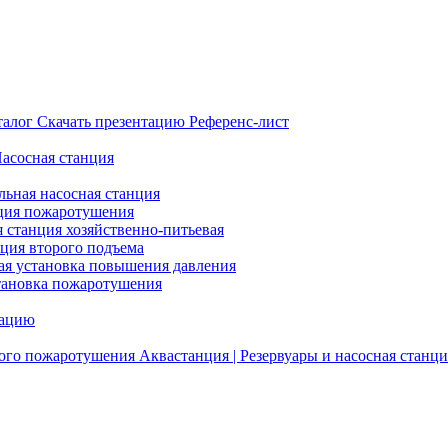
талог
Скачать презентацию
Референс-лист
Насосная станция
льная насосная станция
ция пожаротушения
я станция хозяйственно-питьевая
нция второго подъема
ая установка повышения давления
тановка пожаротушения
тацию
ого пожаротушения
Аквастанция | Резервуары и насосная станци