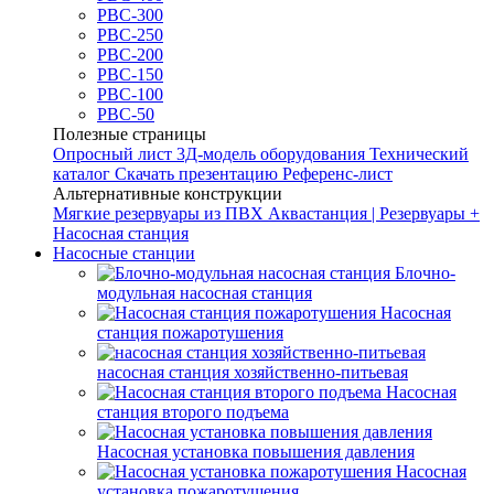
РВС-300
РВС-250
РВС-200
РВС-150
РВС-100
РВС-50
Полезные страницы
Опросный лист
3Д-модель оборудования
Технический
каталог
Скачать презентацию
Референс-лист
Альтернативные конструкции
Мягкие резервуары из ПВХ
Аквастанция | Резервуары +
Насосная станция
Насосные станции
Блочно-
модульная насосная станция
Насосная
станция пожаротушения
насосная станция хозяйственно-питьевая
Насосная
станция второго подъема
Насосная установка повышения давления
Насосная
установка пожаротушения