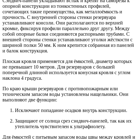
Сэндвич-панели укладывают встык и крепят на саморезы к
опорной конструкции из тонкостенных профилей,
сочетающих такие преимущества, как металлоёмкость и
прочность. С внутренней стороны стенки резервуара
устанавливают консоли. Они располагаются по верхней
кромке, фиксируя профили параллельно друг другу. Между
собой опорные балки соединяются распорными трубами. С
внешней стороны стенки устанавливают уголки жёсткости с
шириной полки 50 мм. К ним крепится собранная из панелей
и балок конструкция.
Плоская кровля применяется для ёмкостей, диаметр которых
не превышает 10 метров. Для резервуаров с большей
поперечной длинной используется конусная кровля с углом
наклона 4 градуса.
По краю крыши резервуаров с противопожарным или
техническим запасом воды установлены нащельники. Они
выполняют две функции:
Исключают попадание осадков внутрь конструкции.
Защищают от солнца срез сэндвич-панелей, так как их
утеплитель чувствителен к ультрафиолету.
Для ёмкостей с питьевым запасом воды швы между кровлей и