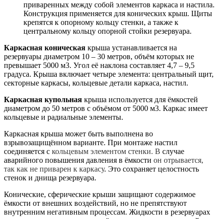
приваренных между собой элементов каркаса и настила.
Конструкция применяется для конических крыш. Щиты
крепятся к опорному кольцу стенки, а также к
центральному кольцу опорной стойки резервуара.
Каркасная коническая
крыша устанавливается на
резервуары диаметром 10 – 30 метров, объём которых не
превышает 5000 м3. Угол её наклона составляет 4,7 – 9,5
градуса. Крыша включает четыре элемента: центральный щит,
секторные каркасы, кольцевые детали каркаса, настил.
Каркасная купольная
крыша используется для ёмкостей
диаметром до 50 метров с объёмом от 5000 м3. Каркас имеет
кольцевые и радиальные элементы.
Каркасная крыша может быть выполнена во
взрывозащищённом варианте. При монтаже настил
соединяется с
кольцевым элементом стенки. В
случае
аварийного повышения давления в ёмкости
он отрывается,
так как не приварен к каркасу
. Это сохраняет целостность
стенок и днища резервуара.
Конические, сферические крыши защищают содержимое
ёмкости от внешних воздействий, но не препятствуют
внутренним негативным процессам. Жидкости в резервуарах