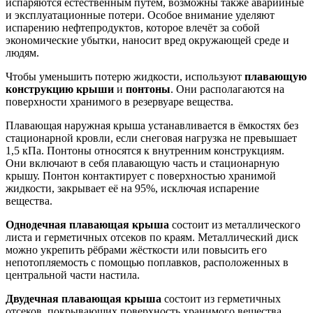
испаряются естественным путём, возможны также аварийные
и эксплуатационные потери. Особое внимание уделяют
испарению нефтепродуктов, которое влечёт за собой
экономические убытки, наносит вред окружающей среде и
людям.
Чтобы уменьшить потерю жидкости, используют
плавающую
конструкцию крыши
и
понтоны
. Они располагаются на
поверхности хранимого в резервуаре вещества.
Плавающая наружная крыша устанавливается в ёмкостях без
стационарной кровли, если снеговая нагрузка не превышает
1,5 кПа. Понтоны относятся к внутренним конструкциям.
Они включают в себя плавающую часть и стационарную
крышу. Понтон контактирует с поверхностью хранимой
жидкости, закрывает её на 95%, исключая испарение
вещества.
Однодечная плавающая крыша
состоит из металлического
листа и герметичных отсеков по краям. Металлический диск
можно укрепить рёбрами жёсткости или повысить его
непотопляемость с помощью поплавков, расположенных в
центральной части настила.
Двудечная плавающая крыша
состоит из герметичных
отсеков, покрывающих поверхность хранимого вещества.