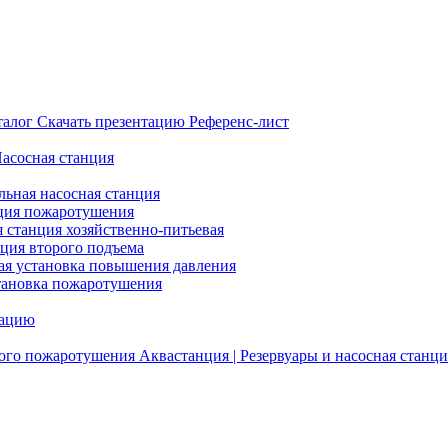
талог
Скачать презентацию
Референс-лист
Насосная станция
льная насосная станция
ция пожаротушения
я станция хозяйственно-питьевая
нция второго подъема
ая установка повышения давления
тановка пожаротушения
тацию
ого пожаротушения
Аквастанция | Резервуары и насосная станци