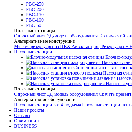
РВС-250
РВС-200
РВС-150
РВС-100
РВС-50
Полезные страницы
Опросный лист
3Д-модель оборудования
Технический ка
Альтернативные конструкции
Мягкие резервуары из ПВХ
Аквастанция | Резервуары + 
Насосные станции
Блочно-моду
Насосная стан
насосна
Насосная ста
Насосн
Насосная ус
Полезные страницы
Опросный лист
3Д-модель оборудования
Скачать презен
Альтернативное оборудование
Насосные станции 3 и 4 подъема
Насосные станции пенн
Наши проекты
Отзывы
О компании
BUSINESS