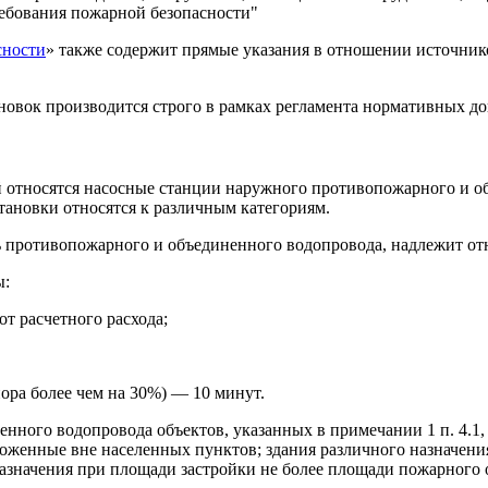
ебования пожарной безопасности"
сности
» также содержит прямые указания в отношении источни
овок производится строго в рамках регламента нормативных д
ой относятся насосные станции наружного противопожарного и 
тановки относятся к различным категориям.
ь противопожарного и объединенного водопровода, надлежит отн
ы:
т расчетного расхода;
ора более чем на 30%) — 10 минут.
ного водопровода объектов, указанных в примечании 1 п. 4.1, д
оложенные вне населенных пунктов; здания различного назначен
 назначения при площади застройки не более площади пожарного 