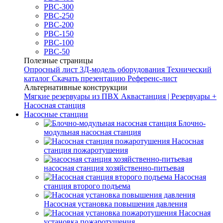
РВС-300
РВС-250
РВС-200
РВС-150
РВС-100
РВС-50
Полезные страницы
Опросный лист
3Д-модель оборудования
Технический
каталог
Скачать презентацию
Референс-лист
Альтернативные конструкции
Мягкие резервуары из ПВХ
Аквастанция | Резервуары +
Насосная станция
Насосные станции
Блочно-
модульная насосная станция
Насосная
станция пожаротушения
насосная станция хозяйственно-питьевая
Насосная
станция второго подъема
Насосная установка повышения давления
Насосная
установка пожаротушения