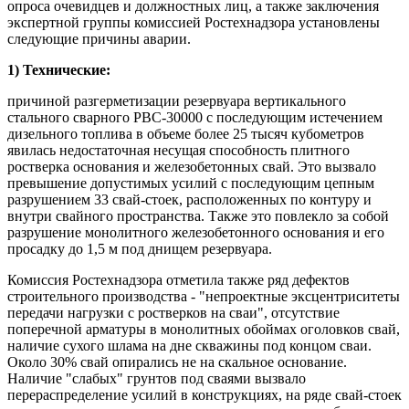
опроса очевидцев и должностных лиц, а также заключения
экспертной группы комиссией Ростехнадзора установлены
следующие причины аварии.
1) Технические:
причиной разгерметизации резервуара вертикального
стального сварного РВС-30000 с последующим истечением
дизельного топлива в объеме более 25 тысяч кубометров
явилась недостаточная несущая способность плитного
ростверка основания и железобетонных свай. Это вызвало
превышение допустимых усилий с последующим цепным
разрушением 33 свай-стоек, расположенных по контуру и
внутри свайного пространства. Также это повлекло за собой
разрушение монолитного железобетонного основания и его
просадку до 1,5 м под днищем резервуара.
Комиссия Ростехнадзора отметила также ряд дефектов
строительного производства - "непроектные эксцентриситеты
передачи нагрузки с ростверков на сваи", отсутствие
поперечной арматуры в монолитных обоймах оголовков свай,
наличие сухого шлама на дне скважины под концом сваи.
Около 30% свай опирались не на скальное основание.
Наличие "слабых" грунтов под сваями вызвало
перераспределение усилий в конструкциях, на ряде свай-стоек