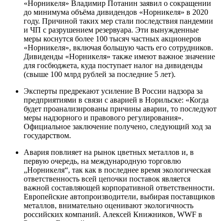
«Норникеля» Владимир Потанин заявил о сокращении
до минимума объёма дивидендов «Норникеля» в 2020
году. Причиной таких мер стали последствия пандемии
и ЧП с разрушением резервуара. Эти вынужденные
меры коснутся более 100 тысяч частных акционеров
«Норникеля», включая большую часть его сотрудников.
Дивиденды «Норникеля» также имеют важное значение
для госбюджета, куда поступает налог на дивиденды
(свыше 100 млрд рублей за последние 5 лет).
Эксперты предрекают усиление В России надзора за
предприятиями в связи с аварией в Норильске: «Когда
будет проанализированы причины аварии, то последуют
меры надзорного и правового регулирования».
Официальное заключение получено, следующий ход за
государством.
Авария повлияет на рынок цветных металлов и, в
первую очередь, на международную торговлю
„Норникеля“, так как в последнее время экологическая
ответственность всей цепочки поставок является
важной составляющей корпоративной ответственности.
Европейские автопроизводители, выбирая поставщиков
металлов, внимательно оценивают экологичность
российских компаний. Алексей Книжников, WWF в