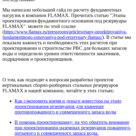
Мы написали небольшой гайд по расчету фундаментных
нагрузок в компании FLAMAX. Прочитать статью "Этапы
проектирования фундаментного основания под резервуары
FLAMAX" можете по этой ссылке
(
https://www.flamax.ru/pressroom/articles/etapy-proektirovaniya-
fundamentnogo-osnovaniya-pod-rezervuary-flamax/
). В статье мы
показали важность и необходимость этих расчетов при
проектировании и строительстве РВС для больших запасов
воды и определили уровни ответственности заказчиков,
подрядчиков и проектировщиков.
О том, как подходят к вопросам разработки проектов
вертикальных сборно-разборных стальных резервуаров
FLAMAX в нашей компании, читайте в этих статьях:
Как сэкономить время и деньги инвестора на этапе
проектирования резервуаров для хранения
противопожарного и совмещенного запаса воды
В помощь проектировщику: на что обратить внимание
при проектировании наземных резервуаров пожарного,
питьевого и совмещенного запаса воды.