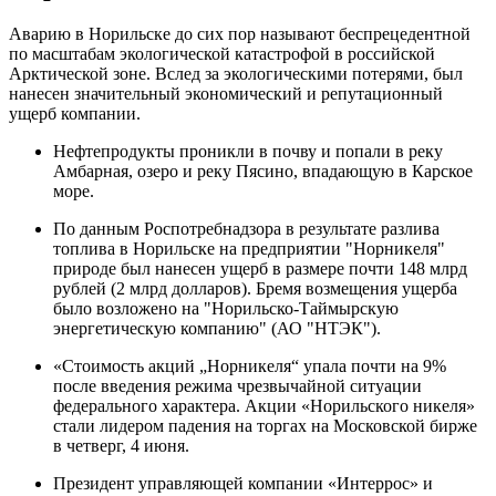
Аварию в Норильске до сих пор называют беспрецедентной
по масштабам экологической катастрофой в российской
Арктической зоне. Вслед за экологическими потерями, был
нанесен значительный экономический и репутационный
ущерб компании.
Нефтепродукты проникли в почву и попали в реку
Амбарная, озеро и реку Пясино, впадающую в Карское
море.
По данным Роспотребнадзора в результате разлива
топлива в Норильске на предприятии "Норникеля"
природе был нанесен ущерб в размере почти 148 млрд
рублей (2 млрд долларов). Бремя возмещения ущерба
было возложено на "Норильско-Таймырскую
энергетическую компанию" (АО "НТЭК").
«Стоимость акций „Норникеля“ упала почти на 9%
после введения режима чрезвычайной ситуации
федерального характера. Акции «Норильского никеля»
стали лидером падения на торгах на Московской бирже
в четверг, 4 июня.
Президент управляющей компании «Интеррос» и