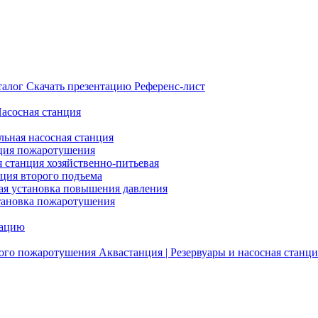
талог
Скачать презентацию
Референс-лист
Насосная станция
льная насосная станция
ция пожаротушения
я станция хозяйственно-питьевая
нция второго подъема
ая установка повышения давления
тановка пожаротушения
тацию
ого пожаротушения
Аквастанция | Резервуары и насосная станци