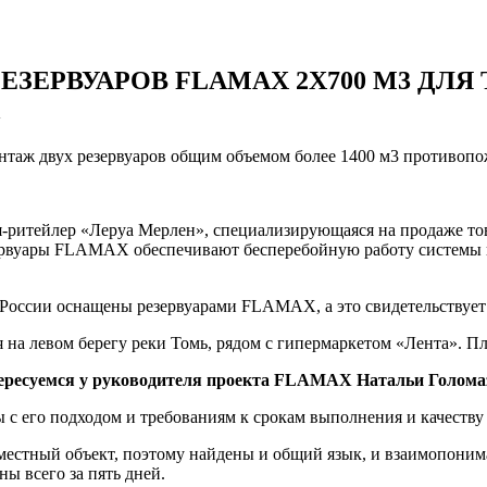
ЕРВУАРОВ FLAMAX 2Х700 М3 ДЛЯ 
аж двух резервуаров общим объемом более 1400 м3 противопожа
-ритейлер «Леруа Мерлен», специализирующаяся на продаже това
зервуары FLAMAX обеспечивают бесперебойную работу системы п
в России оснащены резервуарами FLAMAX, а это свидетельствует
я на левом берегу реки Томь, рядом с гипермаркетом «Лента». П
нтересуемся у руководителя проекта FLAMAX Натальи Голома
ы с его подходом и требованиям к срокам выполнения и качеству
вместный объект, поэтому найдены и общий язык, и взаимопоним
 всего за пять дней.