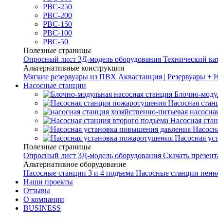
РВС-250
РВС-200
РВС-150
РВС-100
РВС-50
Полезные страницы
Опросный лист
3Д-модель оборудования
Технический ка
Альтернативные конструкции
Мягкие резервуары из ПВХ
Аквастанция | Резервуары + 
Насосные станции
Блочно-моду
Насосная стан
насосна
Насосная ста
Насосн
Насосная ус
Полезные страницы
Опросный лист
3Д-модель оборудования
Скачать презен
Альтернативное оборудование
Насосные станции 3 и 4 подъема
Насосные станции пенн
Наши проекты
Отзывы
О компании
BUSINESS