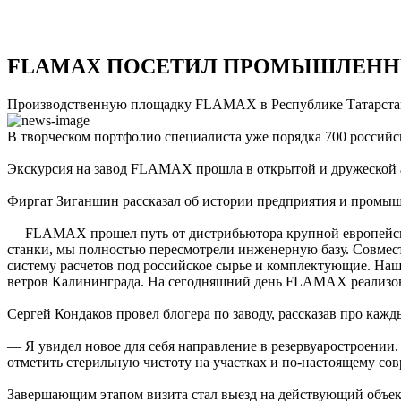
FLAMAX ПОСЕТИЛ ПРОМЫШЛЕНН
Производственную площадку FLAMAX в Республике Татарстан п
В творческом портфолио специалиста уже порядка 700 российс
Экскурсия на завод FLAMAX прошла в открытой и дружеской а
Фиргат Зиганшин рассказал об истории предприятия и промыш
— FLAMAX прошел путь от дистрибьютора крупной европейско
станки, мы полностью пересмотрели инженерную базу. Совмест
систему расчетов под российское сырье и комплектующие. На
ветров Калининграда. На сегодняшний день FLAMAX реализов
Сергей Кондаков провел блогера по заводу, рассказав про ка
— Я увидел новое для себя направление в резервуаростроении
отметить стерильную чистоту на участках и по-настоящему со
Завершающим этапом визита стал выезд на действующий объект