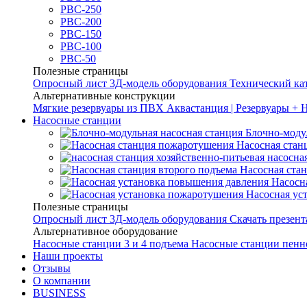
РВС-250
РВС-200
РВС-150
РВС-100
РВС-50
Полезные страницы
Опросный лист
3Д-модель оборудования
Технический ка
Альтернативные конструкции
Мягкие резервуары из ПВХ
Аквастанция | Резервуары + 
Насосные станции
Блочно-моду
Насосная стан
насосна
Насосная ста
Насосн
Насосная ус
Полезные страницы
Опросный лист
3Д-модель оборудования
Скачать презен
Альтернативное оборудование
Насосные станции 3 и 4 подъема
Насосные станции пенн
Наши проекты
Отзывы
О компании
BUSINESS