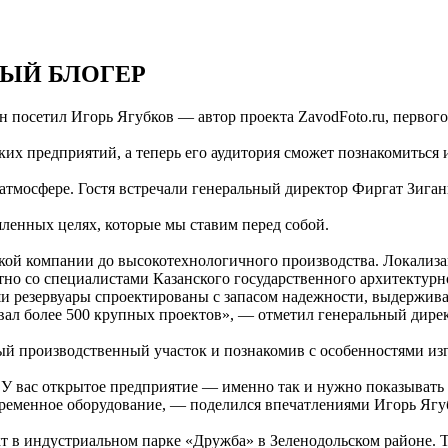
ЫЙ БЛОГЕР
осетил Игорь Ягубков — автор проекта ZavodFoto.ru, первого
ких предприятий, а теперь его аудитория сможет познакомиться
тмосфере. Гостя встречали генеральный директор Фиргат Зиган
ленных целях, которые мы ставим перед собой.
й компании до высокотехнологичного производства. Локализа
но со специалистами Казанского государственного архитектурн
ши резервуары спроектированы с запасом надежности, выдержив
ал более 500 крупных проектов», — отметил генеральный дире
ждый производственный участок и познакомив с особенностями из
. У вас открытое предприятие — именно так и нужно показывать
временное оборудование, — поделился впечатлениями Игорь Ягу
 в индустриальном парке «Дружба» в Зеленодольском районе. Та