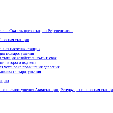
талог
Скачать презентацию
Референс-лист
Насосная станция
льная насосная станция
ция пожаротушения
я станция хозяйственно-питьевая
нция второго подъема
ая установка повышения давления
тановка пожаротушения
тацию
ого пожаротушения
Аквастанция | Резервуары и насосная станци