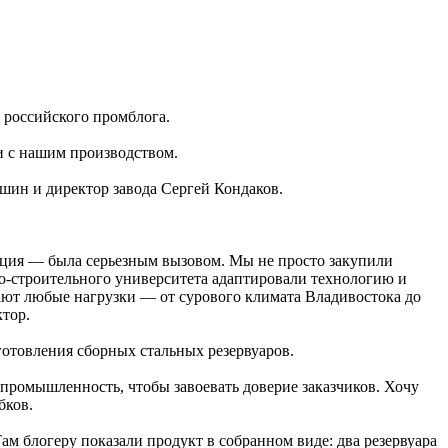
 российского промблога.
 и с нашим производством.
шин и директор завода Сергей Кондаков.
ция — была серьезным вызовом. Мы не просто закупили
о-строительного университета адаптировали технологию и
ают любые нагрузки — от сурового климата Владивостока до
ктор.
готовления сборных стальных резервуаров.
 промышленность, чтобы завоевать доверие заказчиков. Хочу
бков.
м блогеру показали продукт в собранном виде: два резервуара