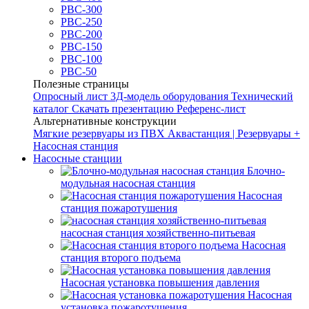
РВС-300
РВС-250
РВС-200
РВС-150
РВС-100
РВС-50
Полезные страницы
Опросный лист
3Д-модель оборудования
Технический
каталог
Скачать презентацию
Референс-лист
Альтернативные конструкции
Мягкие резервуары из ПВХ
Аквастанция | Резервуары +
Насосная станция
Насосные станции
Блочно-
модульная насосная станция
Насосная
станция пожаротушения
насосная станция хозяйственно-питьевая
Насосная
станция второго подъема
Насосная установка повышения давления
Насосная
установка пожаротушения