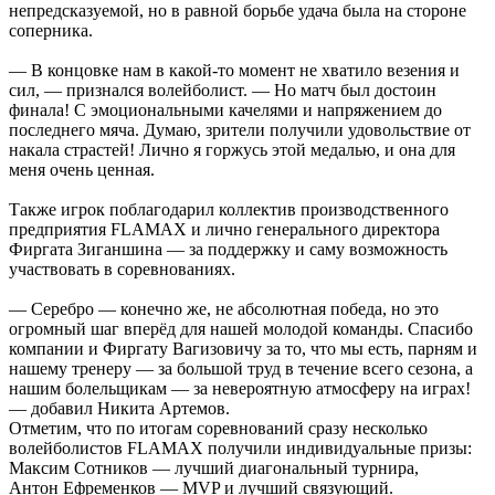
непредсказуемой, но в равной борьбе удача была на стороне
соперника.
— В концовке нам в какой-то момент не хватило везения и
сил, — признался волейболист. — Но матч был достоин
финала! С эмоциональными качелями и напряжением до
последнего мяча. Думаю, зрители получили удовольствие от
накала страстей! Лично я горжусь этой медалью, и она для
меня очень ценная.
Также игрок поблагодарил коллектив производственного
предприятия FLAMAX и лично генерального директора
Фиргата Зиганшина — за поддержку и саму возможность
участвовать в соревнованиях.
— Серебро — конечно же, не абсолютная победа, но это
огромный шаг вперёд для нашей молодой команды. Спасибо
компании и Фиргату Вагизовичу за то, что мы есть, парням и
нашему тренеру — за большой труд в течение всего сезона, а
нашим болельщикам — за невероятную атмосферу на играх!
— добавил Никита Артемов.
Отметим, что по итогам соревнований сразу несколько
волейболистов FLAMAX получили индивидуальные призы:
Максим Сотников — лучший диагональный турнира,
Антон Ефременков — MVP и лучший связующий.