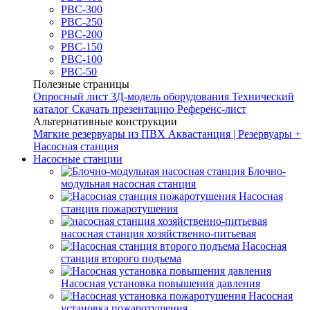
РВС-300
РВС-250
РВС-200
РВС-150
РВС-100
РВС-50
Полезные страницы
Опросный лист
3Д-модель оборудования
Технический
каталог
Скачать презентацию
Референс-лист
Альтернативные конструкции
Мягкие резервуары из ПВХ
Аквастанция | Резервуары +
Насосная станция
Насосные станции
Блочно-
модульная насосная станция
Насосная
станция пожаротушения
насосная станция хозяйственно-питьевая
Насосная
станция второго подъема
Насосная установка повышения давления
Насосная
установка пожаротушения