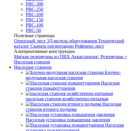
РВС-300
РВС-250
РВС-200
РВС-150
РВС-100
РВС-50
Полезные страницы
Опросный лист
3Д-модель оборудования
Технический
каталог
Скачать презентацию
Референс-лист
Альтернативные конструкции
Мягкие резервуары из ПВХ
Аквастанция | Резервуары +
Насосная станция
Насосные станции
Блочно-
модульная насосная станция
Насосная
станция пожаротушения
насосная станция хозяйственно-питьевая
Насосная
станция второго подъема
Насосная установка повышения давления
Насосная
установка пожаротушения