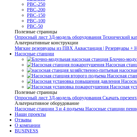
РВС-250
РВС-200
РВС-150
РВС-100
РВС-50
Полезные страницы
Опросный лист
3Д-модель оборудования
Технический ка
Альтернативные конструкции
Мягкие резервуары из ПВХ
Аквастанция | Резервуары + 
Насосные станции
Блочно-моду
Насосная стан
насосна
Насосная ста
Насосн
Насосная ус
Полезные страницы
Опросный лист
3Д-модель оборудования
Скачать презен
Альтернативное оборудование
Насосные станции 3 и 4 подъема
Насосные станции пенн
Наши проекты
Отзывы
О компании
BUSINESS