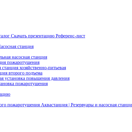
талог
Скачать презентацию
Референс-лист
Насосная станция
льная насосная станция
ция пожаротушения
я станция хозяйственно-питьевая
нция второго подъема
ая установка повышения давления
тановка пожаротушения
тацию
ого пожаротушения
Аквастанция | Резервуары и насосная станци