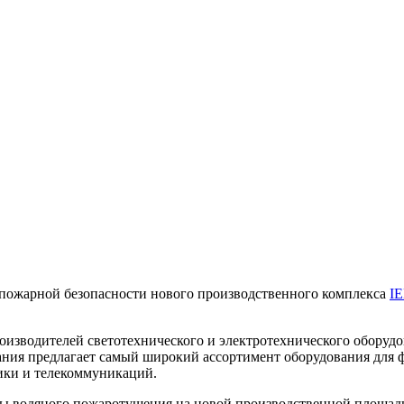
ожарной безопасности нового производственного комплекса
I
изводителей светотехнического и электротехнического оборуд
ания предлагает самый широкий ассортимент оборудования для 
ики и телекоммуникаций.
мы водяного пожаротушения на новой производственной площад