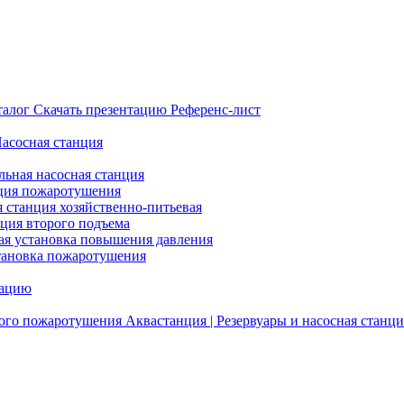
талог
Скачать презентацию
Референс-лист
Насосная станция
льная насосная станция
ция пожаротушения
я станция хозяйственно-питьевая
нция второго подъема
ая установка повышения давления
тановка пожаротушения
тацию
ого пожаротушения
Аквастанция | Резервуары и насосная станци