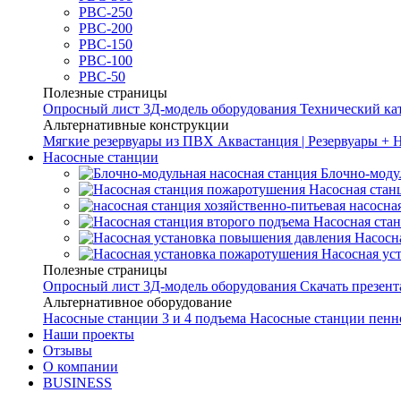
РВС-250
РВС-200
РВС-150
РВС-100
РВС-50
Полезные страницы
Опросный лист
3Д-модель оборудования
Технический ка
Альтернативные конструкции
Мягкие резервуары из ПВХ
Аквастанция | Резервуары + 
Насосные станции
Блочно-моду
Насосная стан
насосна
Насосная ста
Насосн
Насосная ус
Полезные страницы
Опросный лист
3Д-модель оборудования
Скачать презен
Альтернативное оборудование
Насосные станции 3 и 4 подъема
Насосные станции пенн
Наши проекты
Отзывы
О компании
BUSINESS