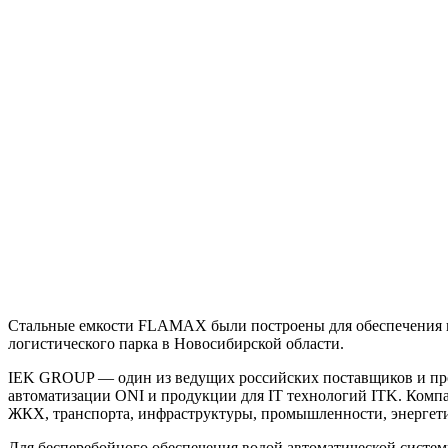
Стальные емкости FLAMAX были построены для обеспечения п
логистического парка в Новосибирской области.
IEK GROUP — один из ведущих российских поставщиков и про
автоматизации ONI и продукции для IT технологий ITK. Комп
ЖКХ, транспорта, инфраструктуры, промышленности, энергет
Для бесперебойного обеспечения водой автоматической систе