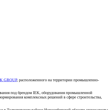
EK GROUP
, расположенного на территории промышленно-
ования под брендом IEK, оборудования промышленной
формирования комплексных решений в сфере строительства,
ке в Толмачевском районе Новосибирской области специалисты