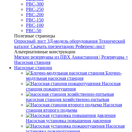
РВС-300
РВС-250
РВС-200
РВС-150
РВС-100
РВС-50
Полезные страницы
Опросный лист
3Д-модель оборудования
Технический
каталог
Скачать презентацию
Референс-лист
Альтернативные конструкции
Мягкие резервуары из ПВХ
Аквастанция | Резервуары +
Насосная станция
Насосные станции
Блочно-
модульная насосная станция
Насосная
станция пожаротушения
насосная станция хозяйственно-питьевая
Насосная
станция второго подъема
Насосная установка повышения давления
Насосная
установка пожаротушения