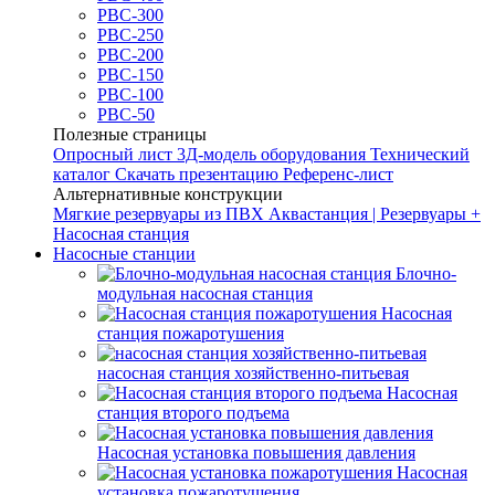
РВС-300
РВС-250
РВС-200
РВС-150
РВС-100
РВС-50
Полезные страницы
Опросный лист
3Д-модель оборудования
Технический
каталог
Скачать презентацию
Референс-лист
Альтернативные конструкции
Мягкие резервуары из ПВХ
Аквастанция | Резервуары +
Насосная станция
Насосные станции
Блочно-
модульная насосная станция
Насосная
станция пожаротушения
насосная станция хозяйственно-питьевая
Насосная
станция второго подъема
Насосная установка повышения давления
Насосная
установка пожаротушения