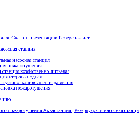
талог
Скачать презентацию
Референс-лист
Насосная станция
льная насосная станция
ция пожаротушения
я станция хозяйственно-питьевая
нция второго подъема
ая установка повышения давления
тановка пожаротушения
тацию
ого пожаротушения
Аквастанция | Резервуары и насосная станци