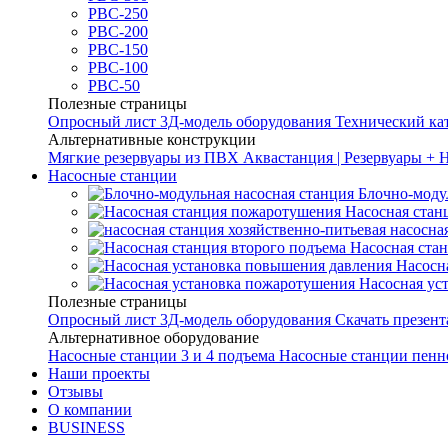
РВС-250
РВС-200
РВС-150
РВС-100
РВС-50
Полезные страницы
Опросный лист
3Д-модель оборудования
Технический ка
Альтернативные конструкции
Мягкие резервуары из ПВХ
Аквастанция | Резервуары + 
Насосные станции
Блочно-моду
Насосная стан
насосна
Насосная ста
Насосн
Насосная ус
Полезные страницы
Опросный лист
3Д-модель оборудования
Скачать презен
Альтернативное оборудование
Насосные станции 3 и 4 подъема
Насосные станции пенн
Наши проекты
Отзывы
О компании
BUSINESS