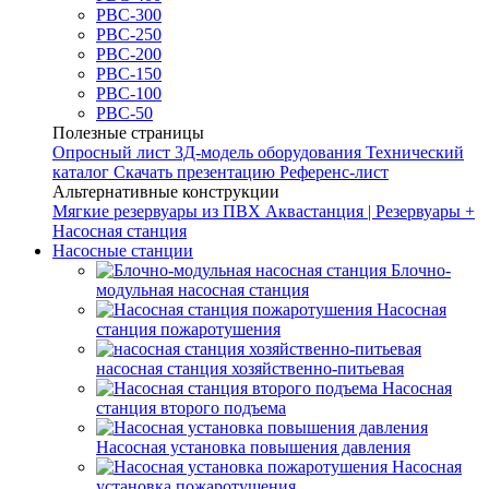
РВС-300
РВС-250
РВС-200
РВС-150
РВС-100
РВС-50
Полезные страницы
Опросный лист
3Д-модель оборудования
Технический
каталог
Скачать презентацию
Референс-лист
Альтернативные конструкции
Мягкие резервуары из ПВХ
Аквастанция | Резервуары +
Насосная станция
Насосные станции
Блочно-
модульная насосная станция
Насосная
станция пожаротушения
насосная станция хозяйственно-питьевая
Насосная
станция второго подъема
Насосная установка повышения давления
Насосная
установка пожаротушения