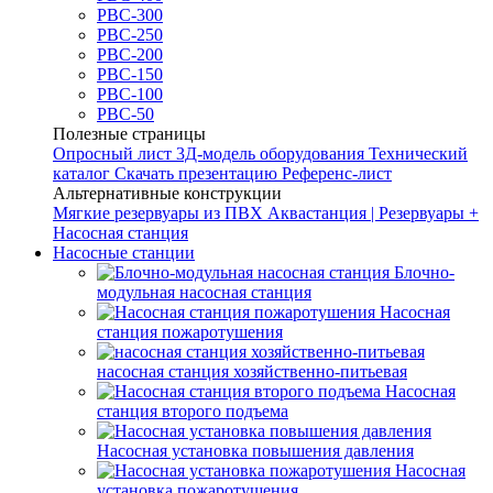
РВС-300
РВС-250
РВС-200
РВС-150
РВС-100
РВС-50
Полезные страницы
Опросный лист
3Д-модель оборудования
Технический
каталог
Скачать презентацию
Референс-лист
Альтернативные конструкции
Мягкие резервуары из ПВХ
Аквастанция | Резервуары +
Насосная станция
Насосные станции
Блочно-
модульная насосная станция
Насосная
станция пожаротушения
насосная станция хозяйственно-питьевая
Насосная
станция второго подъема
Насосная установка повышения давления
Насосная
установка пожаротушения