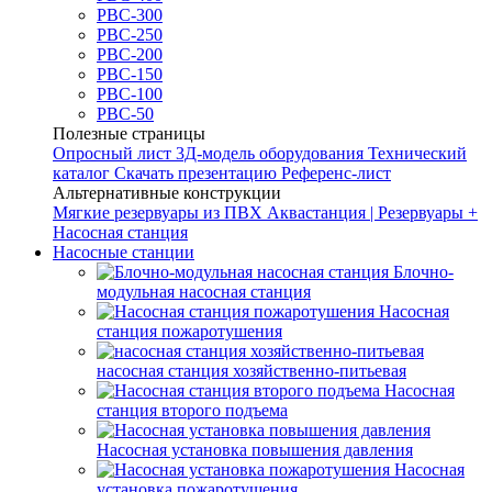
РВС-300
РВС-250
РВС-200
РВС-150
РВС-100
РВС-50
Полезные страницы
Опросный лист
3Д-модель оборудования
Технический
каталог
Скачать презентацию
Референс-лист
Альтернативные конструкции
Мягкие резервуары из ПВХ
Аквастанция | Резервуары +
Насосная станция
Насосные станции
Блочно-
модульная насосная станция
Насосная
станция пожаротушения
насосная станция хозяйственно-питьевая
Насосная
станция второго подъема
Насосная установка повышения давления
Насосная
установка пожаротушения