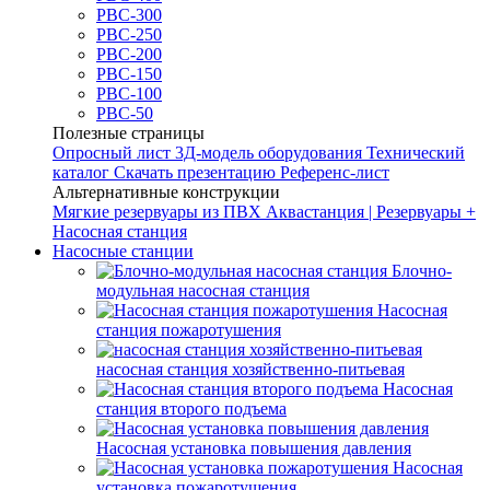
РВС-300
РВС-250
РВС-200
РВС-150
РВС-100
РВС-50
Полезные страницы
Опросный лист
3Д-модель оборудования
Технический
каталог
Скачать презентацию
Референс-лист
Альтернативные конструкции
Мягкие резервуары из ПВХ
Аквастанция | Резервуары +
Насосная станция
Насосные станции
Блочно-
модульная насосная станция
Насосная
станция пожаротушения
насосная станция хозяйственно-питьевая
Насосная
станция второго подъема
Насосная установка повышения давления
Насосная
установка пожаротушения