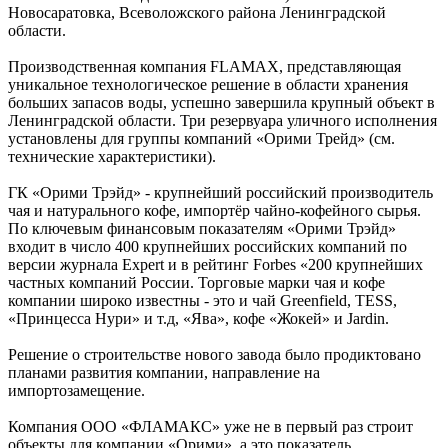
Новосаратовка, Всеволожского района Ленинградской
области.
Производственная компания FLAMAX, представляющая
уникальное технологическое решение в области хранения
больших запасов воды, успешно завершила крупный объект в
Ленинградской области. Три резервуара уличного исполнения
установлены для группы компаний «Орими Трейд» (см.
технические характеристики).
ГК «Орими Трэйд» - крупнейший российский производитель
чая и натурального кофе, импортёр чайно-кофейного сырья.
По ключевым финансовым показателям «Орими Трэйд»
входит в число 400 крупнейших российских компаний по
версии журнала Expert и в рейтинг Forbes «200 крупнейших
частных компаний России. Торговые марки чая и кофе
компании широко известны - это и чай Greenfield, TESS,
«Принцесса Нури» и т.д, «Ява», кофе «Жокей» и Jardin.
Решение о строительстве нового завода было продиктовано
планами развития компании, направление на
импортозамещение.
Компания ООО «ФЛАМАКС» уже не в первый раз строит
объекты для компании «Орими», а это показатель