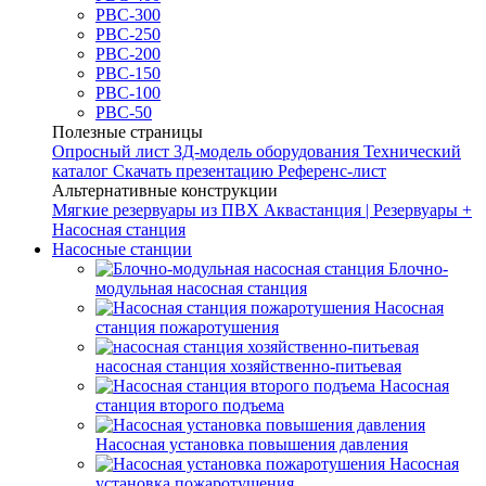
РВС-300
РВС-250
РВС-200
РВС-150
РВС-100
РВС-50
Полезные страницы
Опросный лист
3Д-модель оборудования
Технический
каталог
Скачать презентацию
Референс-лист
Альтернативные конструкции
Мягкие резервуары из ПВХ
Аквастанция | Резервуары +
Насосная станция
Насосные станции
Блочно-
модульная насосная станция
Насосная
станция пожаротушения
насосная станция хозяйственно-питьевая
Насосная
станция второго подъема
Насосная установка повышения давления
Насосная
установка пожаротушения