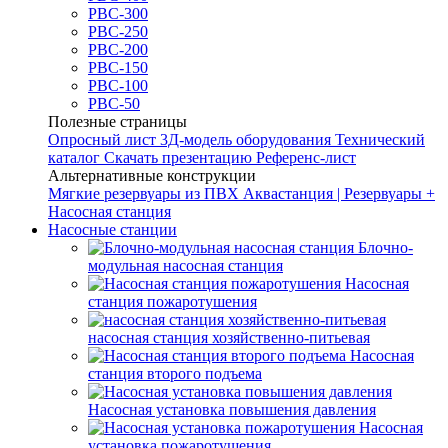
РВС-300
РВС-250
РВС-200
РВС-150
РВС-100
РВС-50
Полезные страницы
Опросный лист
3Д-модель оборудования
Технический
каталог
Скачать презентацию
Референс-лист
Альтернативные конструкции
Мягкие резервуары из ПВХ
Аквастанция | Резервуары +
Насосная станция
Насосные станции
Блочно-
модульная насосная станция
Насосная
станция пожаротушения
насосная станция хозяйственно-питьевая
Насосная
станция второго подъема
Насосная установка повышения давления
Насосная
установка пожаротушения