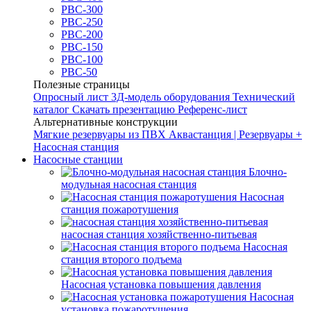
РВС-300
РВС-250
РВС-200
РВС-150
РВС-100
РВС-50
Полезные страницы
Опросный лист
3Д-модель оборудования
Технический
каталог
Скачать презентацию
Референс-лист
Альтернативные конструкции
Мягкие резервуары из ПВХ
Аквастанция | Резервуары +
Насосная станция
Насосные станции
Блочно-
модульная насосная станция
Насосная
станция пожаротушения
насосная станция хозяйственно-питьевая
Насосная
станция второго подъема
Насосная установка повышения давления
Насосная
установка пожаротушения