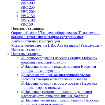
РВС-300
РВС-250
РВС-200
РВС-150
РВС-100
РВС-50
Полезные страницы
Опросный лист
3Д-модель оборудования
Технический
каталог
Скачать презентацию
Референс-лист
Альтернативные конструкции
Мягкие резервуары из ПВХ
Аквастанция | Резервуары +
Насосная станция
Насосные станции
Блочно-
модульная насосная станция
Насосная
станция пожаротушения
насосная станция хозяйственно-питьевая
Насосная
станция второго подъема
Насосная установка повышения давления
Насосная
установка пожаротушения