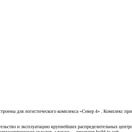
троены для логистического комплекса «Север 4» . Комплекс пр
льство и эксплуатацию крупнейших распределительных центров 
ацевтических складов, а также — проектов build-to-suit.