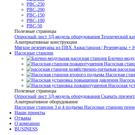
РВС-250
РВС-200
РВС-150
РВС-100
РВС-50
Полезные страницы
Опросный лист
3Д-модель оборудования
Технический ка
Альтернативные конструкции
Мягкие резервуары из ПВХ
Аквастанция | Резервуары + 
Насосные станции
Блочно-моду
Насосная стан
насосна
Насосная ста
Насосн
Насосная ус
Полезные страницы
Опросный лист
3Д-модель оборудования
Скачать презен
Альтернативное оборудование
Насосные станции 3 и 4 подъема
Насосные станции пенн
Наши проекты
Отзывы
О компании
BUSINESS