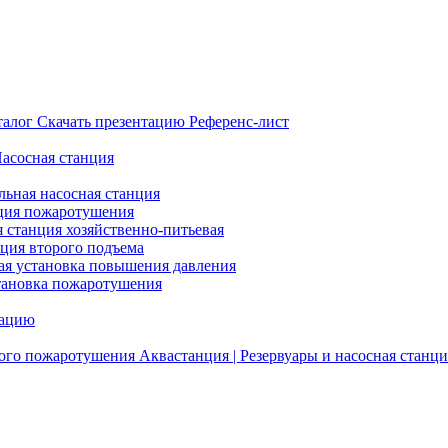
талог
Скачать презентацию
Референс-лист
Насосная станция
льная насосная станция
ция пожаротушения
я станция хозяйственно-питьевая
нция второго подъема
ая установка повышения давления
тановка пожаротушения
тацию
ого пожаротушения
Аквастанция | Резервуары и насосная станци