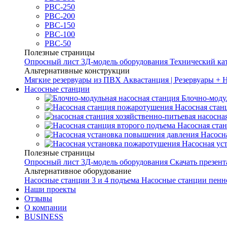
РВС-250
РВС-200
РВС-150
РВС-100
РВС-50
Полезные страницы
Опросный лист
3Д-модель оборудования
Технический ка
Альтернативные конструкции
Мягкие резервуары из ПВХ
Аквастанция | Резервуары + 
Насосные станции
Блочно-моду
Насосная стан
насосна
Насосная ста
Насосн
Насосная ус
Полезные страницы
Опросный лист
3Д-модель оборудования
Скачать презен
Альтернативное оборудование
Насосные станции 3 и 4 подъема
Насосные станции пенн
Наши проекты
Отзывы
О компании
BUSINESS