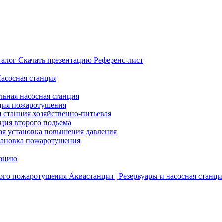
талог
Скачать презентацию
Референс-лист
Насосная станция
льная насосная станция
ция пожаротушения
я станция хозяйственно-питьевая
нция второго подъема
ая установка повышения давления
тановка пожаротушения
тацию
ого пожаротушения
Аквастанция | Резервуары и насосная станци