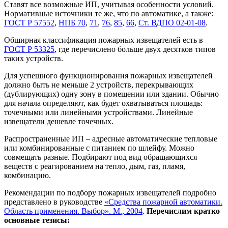
Ставят все возможные ИП, учитывая особенности условий.
Нормативные источники те же, что по автоматике, а также:
ГОСТ Р 57552
,
НПБ 70
,
71
,
76
,
85
,
66
,
Ст. ВДП
О 02-01-08
.
Обширная классификация пожарных извещателей есть в
ГОСТ Р 53325
, где перечислено больше двух десятков типов
таких устройств.
Для успешного функционирования пожарных извещателей
должно быть не меньше 2 устройств, перекрывающих
(дублирующих) одну зону в помещении или здании. Обычно
для начала определяют, как будет охватываться площадь:
точечными или линейными устройствами. Линейные
извещатели дешевле точечных.
Распространенные ИП – адресные автоматические тепловые
или комбинированные с питанием по шлейфу. Можно
совмещать разные. Подбирают под вид обращающихся
веществ с реагированием на тепло, дым, газ, пламя,
комбинацию.
Рекомендации по подбору пожарных извещателей подробно
представлено в руководстве
«Средства пожарной автоматики.
Область применения. Выбор». М., 2004
.
Перечислим кратко
основные тезисы: