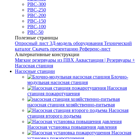
РВС-300
РВС-250
РВС-200
РВС-150
РВС-100
РВС-50
Полезные страницы
Опросный лист
3Д-модель оборудования
Технический
каталог
Скачать презентацию
Референс-лист
Альтернативные конструкции
Мягкие резервуары из ПВХ
Аквастанция | Резервуары +
Насосная станция
Насосные станции
Блочно-
модульная насосная станция
Насосная
станция пожаротушения
насосная станция хозяйственно-питьевая
Насосная
станция второго подъема
Насосная установка повышения давления
Насосная
установка пожаротушения