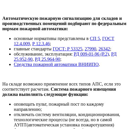
Автоматическую пожарную сигнализацию для складов и
производственных помещений подбирают по федеральным
нормам пожарной автоматики:
основные нормативы представлены в
СП 5
,
ГОСТ
12.4.009
,
Р 12.3.46
;
главные стандарты
ГОСТ: Р 53325
,
27990
,
26342
;
обслуживание, эксплуатация:
РД 009-01-96 (Р.2)
,
РД
25.952-90
,
РД 25.964-90
;
Средства пожарной автоматики ВНИИПО
.
На складе возможно применение всех типов АПС, если это
соответствует расчетам.
Система пожарного извещения
должна выполнять следующие функции:
оповещать пульт, пожарный пост по каждому
направлению;
отключать систему вентиляции, кондиционирования,
технологические процессы (не всегда, но в самой
АУПТ(автоматическая установка пожаротушения)