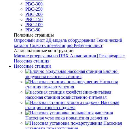
РВС-300
РВС-250
РВС-200
РВС-150
РВС-100
РВС-50
Полезные страницы
Опросный лист
3Д-модель оборудования
Технический
каталог
Скачать презентацию
Референс-лист
Альтернативные конструкции
Мягкие резервуары из ПВХ
Аквастанция | Резервуары +
Насосная станция
Насосные станции
Блочно-
модульная насосная станция
Насосная
станция пожаротушения
насосная станция хозяйственно-питьевая
Насосная
станция второго подъема
Насосная установка повышения давления
Насосная
установка пожаротушения