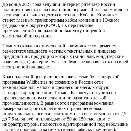
До конца 2021 года ведущий интернет-ритейлер России
планирует ввести в эксплуатацию первые 50 тыс. кв.м нового
распределительного центра в столице Кубани. Комплекс
станет главным транспортным хабом компании в Южном
федеральном округе (ЮФО), а в перспективе —
промышленной площадкой по выпуску пищевой и
текстильной продукции.
Помимо складских помещений в комплексе со временем
разместятся мощности местных текстильных и пищевых
предприятий, продукцию которых (вино, чай, кондитерские
изделия и др.) интернет-магазин будет реализовывать на своей
электронной площадке.
Краснодарский центр станет также частью более широкой
программы Wildberries по созданию в России сети
технопарков для малого и среднего бизнеса, которую
гендиректор корпорации Татьяна Бакальчук озвучила на
правительственном совещании по развитию лёгкой
промышленности. В рамках этой программы компания
намерена построить в регионах страны несколько
индустриально-логистических комплексов стоимостью от 2,5
до 7,5 млрд руб. и площадью от 50 до 150 тыс. кв.м. с
инфраструктурой, полностью адаптированной под небольшие
частные производства (цеха, склады, офисы, шоу-румы).