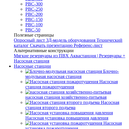
РВС-300
РВС-250
РВС-200
РВС-150
РВС-100
РВС-50
Полезные страницы
Опросный лист
3Д-модель оборудования
Технический
каталог
Скачать презентацию
Референс-лист
Альтернативные конструкции
Мягкие резервуары из ПВХ
Аквастанция | Резервуары +
Насосная станция
Насосные станции
Блочно-
модульная насосная станция
Насосная
станция пожаротушения
насосная станция хозяйственно-питьевая
Насосная
станция второго подъема
Насосная установка повышения давления
Насосная
установка пожаротушения