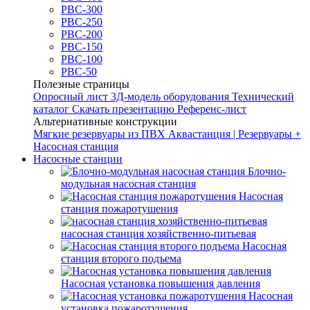
РВС-300
РВС-250
РВС-200
РВС-150
РВС-100
РВС-50
Полезные страницы
Опросный лист
3Д-модель оборудования
Технический
каталог
Скачать презентацию
Референс-лист
Альтернативные конструкции
Мягкие резервуары из ПВХ
Аквастанция | Резервуары +
Насосная станция
Насосные станции
Блочно-
модульная насосная станция
Насосная
станция пожаротушения
насосная станция хозяйственно-питьевая
Насосная
станция второго подъема
Насосная установка повышения давления
Насосная
установка пожаротушения