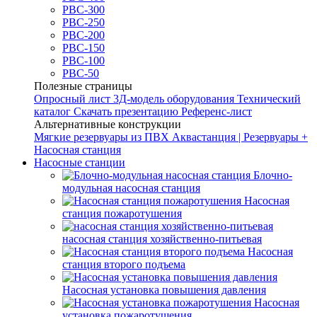
РВС-300
РВС-250
РВС-200
РВС-150
РВС-100
РВС-50
Полезные страницы
Опросный лист
3Д-модель оборудования
Технический
каталог
Скачать презентацию
Референс-лист
Альтернативные конструкции
Мягкие резервуары из ПВХ
Аквастанция | Резервуары +
Насосная станция
Насосные станции
Блочно-
модульная насосная станция
Насосная
станция пожаротушения
насосная станция хозяйственно-питьевая
Насосная
станция второго подъема
Насосная установка повышения давления
Насосная
установка пожаротушения