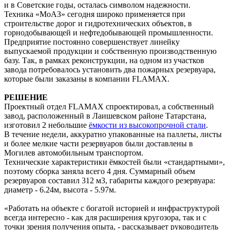
и в Советские годы, осталась символом надежности.
Техника «МоАЗ» сегодня широко применяется при
строительстве дорог и гидротехнических объектов, в
горнодобывающей и нефтедобывающей промышленности.
Предприятие постоянно совершенствует линейку
выпускаемой продукции и собственную производственную
базу. Так, в рамках реконструкции, на одном из участков
завода потребовалось установить два пожарных резервуара,
которые были заказаны в компании FLAMAX.
РЕШЕНИЕ
Проектный отдел FLAMAX спроектировал, а собственный
завод, расположенный в Лаишевском районе Татарстана,
изготовил 2 небольшие
ёмкости из высокопрочной стали
.
В течение недели, аккуратно упакованные на паллеты, листы
и более мелкие части резервуаров были доставлены в
Могилев автомобильным транспортом.
Технические характеристики ёмкостей были «стандартными»,
поэтому сборка заняла всего 4 дня. Суммарный объем
резервуаров составил 312 м3, габариты каждого резервуара:
диаметр - 6.24м, высота - 5.97м.
«Работать на объекте с богатой историей и инфраструктурой
всегда интересно - как для расширения кругозора, так и с
точки зрения получения опыта, - рассказывает руководитель