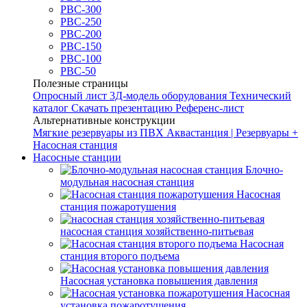
РВС-300
РВС-250
РВС-200
РВС-150
РВС-100
РВС-50
Полезные страницы
Опросный лист
3Д-модель оборудования
Технический
каталог
Скачать презентацию
Референс-лист
Альтернативные конструкции
Мягкие резервуары из ПВХ
Аквастанция | Резервуары +
Насосная станция
Насосные станции
Блочно-
модульная насосная станция
Насосная
станция пожаротушения
насосная станция хозяйственно-питьевая
Насосная
станция второго подъема
Насосная установка повышения давления
Насосная
установка пожаротушения