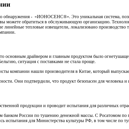
нии
го обнаружения - «ИОНОСЕНС®». Это уникальная система, позво
 а вы можете обратиться в обслуживающую организацию. Технол
е линейные тепловые извещатели, локализовано производство 
омпании.
о основным драйвером и главным продуктом было огнетушащее 
ельгию, ситуация с поставками не стала проще.
листы компании нашли производителя в Китае, который выпуск
ности. Они подтвердили, что продукт безопасен для человека 
венной продукции и проводит испытания для различных отра
м банком России по тушению денежной массы. С Росатомом по 
ь испытания для Министерства культуры РФ, в том числе по ту