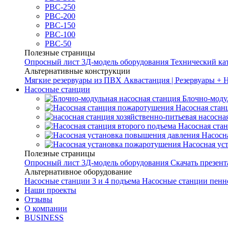
РВС-250
РВС-200
РВС-150
РВС-100
РВС-50
Полезные страницы
Опросный лист
3Д-модель оборудования
Технический ка
Альтернативные конструкции
Мягкие резервуары из ПВХ
Аквастанция | Резервуары + 
Насосные станции
Блочно-моду
Насосная стан
насосна
Насосная ста
Насосн
Насосная ус
Полезные страницы
Опросный лист
3Д-модель оборудования
Скачать презен
Альтернативное оборудование
Насосные станции 3 и 4 подъема
Насосные станции пенн
Наши проекты
Отзывы
О компании
BUSINESS