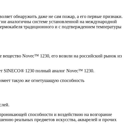
ляет обнаружить даже не сам пожар, а его первые признаки.
огии аналогичны системе установленной на международной
термокабеля традиционного и с подтверждением температуры
вещество Novec™ 1230, его возили на российский рынок из
ает SINECO® 1230 полный аналог Novec™ 1230.
и имеет такую же огнетушащую способность
слей.
проникающей способности и воздействию на возгорание
шению реальных предметов искусства, акварелей и прочих