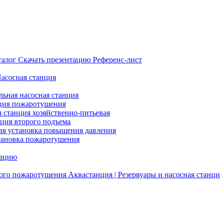
талог
Скачать презентацию
Референс-лист
Насосная станция
льная насосная станция
ция пожаротушения
я станция хозяйственно-питьевая
нция второго подъема
ая установка повышения давления
тановка пожаротушения
тацию
ого пожаротушения
Аквастанция | Резервуары и насосная станци