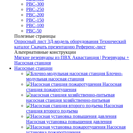
РВС-300
РВС-250
РВС-200
РВС-150
РВС-100
РВС-50
Полезные страницы
Опросный лист
3Д-модель оборудования
Технический
каталог
Скачать презентацию
Референс-лист
Альтернативные конструкции
Мягкие резервуары из ПВХ
Аквастанция | Резервуары +
Насосная станция
Насосные станции
Блочно-
модульная насосная станция
Насосная
станция пожаротушения
насосная станция хозяйственно-питьевая
Насосная
станция второго подъема
Насосная установка повышения давления
Насосная
установка пожаротушения