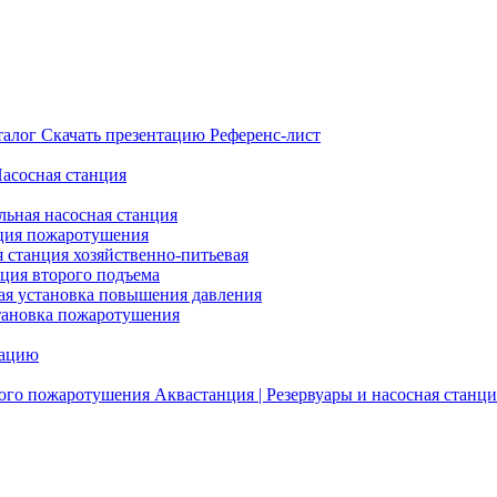
талог
Скачать презентацию
Референс-лист
Насосная станция
льная насосная станция
ция пожаротушения
я станция хозяйственно-питьевая
нция второго подъема
ая установка повышения давления
тановка пожаротушения
тацию
ого пожаротушения
Аквастанция | Резервуары и насосная станци