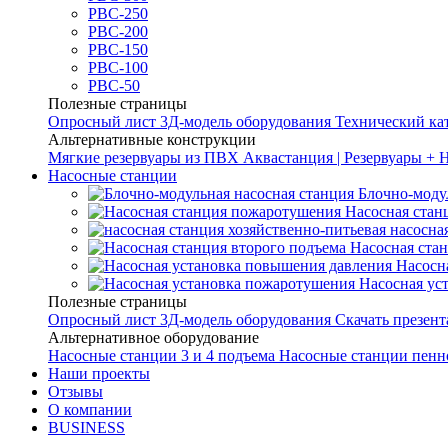
РВС-250
РВС-200
РВС-150
РВС-100
РВС-50
Полезные страницы
Опросный лист
3Д-модель оборудования
Технический ка
Альтернативные конструкции
Мягкие резервуары из ПВХ
Аквастанция | Резервуары + 
Насосные станции
Блочно-моду
Насосная стан
насосна
Насосная ста
Насосн
Насосная ус
Полезные страницы
Опросный лист
3Д-модель оборудования
Скачать презен
Альтернативное оборудование
Насосные станции 3 и 4 подъема
Насосные станции пенн
Наши проекты
Отзывы
О компании
BUSINESS