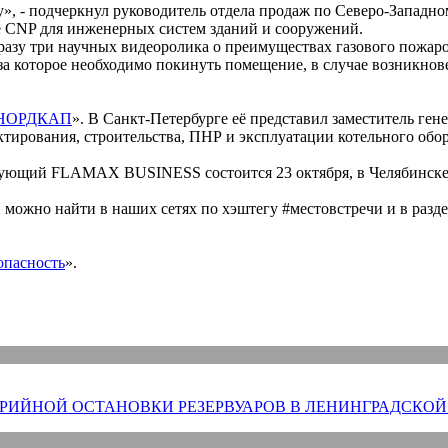
», - подчеркнул руководитель отдела продаж по Северо-Западн
е СNP для инженерных систем зданий и сооружений.
сразу три научных видеоролика о преимуществах газового пожар
 за которое необходимо покинуть помещение, в случае возникнов
«НОРДКАП
». В Санкт-Петербурге её представил заместитель ге
ктирования, строительства, ПНР и эксплуатации котельного обо
едующий FLAMAX BUSINESS состоится 23 октября, в Челябинске
ожно найти в наших сетях по хэштегу #местовстречи и в разд
опасность
».
РИЙНОЙ ОСТАНОВКИ РЕЗЕРВУАРОВ В ЛЕНИНГРАДСКОЙ