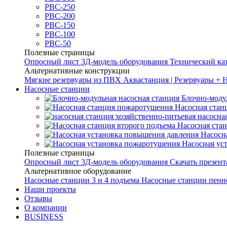
РВС-250
РВС-200
РВС-150
РВС-100
РВС-50
Полезные страницы
Опросный лист
3Д-модель оборудования
Технический ка
Альтернативные конструкции
Мягкие резервуары из ПВХ
Аквастанция | Резервуары + 
Насосные станции
Блочно-моду
Насосная стан
насосна
Насосная ста
Насосн
Насосная ус
Полезные страницы
Опросный лист
3Д-модель оборудования
Скачать презен
Альтернативное оборудование
Насосные станции 3 и 4 подъема
Насосные станции пенн
Наши проекты
Отзывы
О компании
BUSINESS