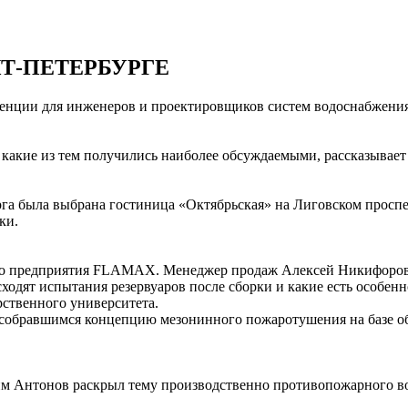
КТ-ПЕТЕРБУРГЕ
ренции для инженеров и проектировщиков систем водоснабжен
какие из тем получились наиболее обсуждаемыми, рассказыва
га была выбрана гостиница «Октябрьская» на Лиговском проспе
ки.
о предприятия FLAMAX. Менеджер продаж Алексей Никифоров р
сходят испытания резервуаров после сборки и какие есть особен
рственного университета.
собравшимся концепцию мезонинного пожаротушения на базе об
 Антонов раскрыл тему производственно противопожарного во