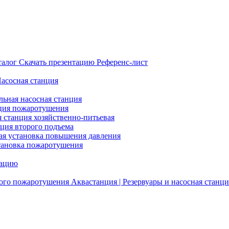
талог
Скачать презентацию
Референс-лист
Насосная станция
льная насосная станция
ция пожаротушения
я станция хозяйственно-питьевая
нция второго подъема
ая установка повышения давления
тановка пожаротушения
тацию
ого пожаротушения
Аквастанция | Резервуары и насосная станци