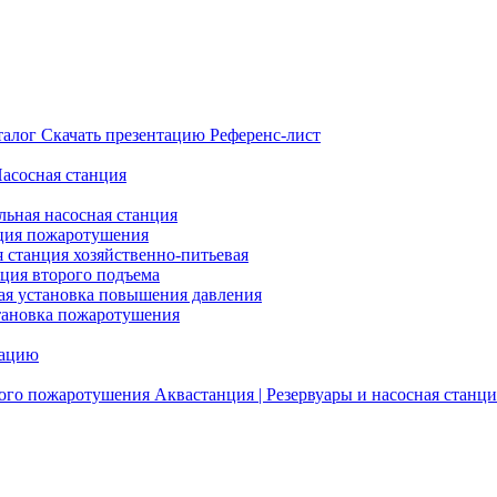
талог
Скачать презентацию
Референс-лист
Насосная станция
льная насосная станция
ция пожаротушения
я станция хозяйственно-питьевая
нция второго подъема
ая установка повышения давления
тановка пожаротушения
тацию
ого пожаротушения
Аквастанция | Резервуары и насосная станци