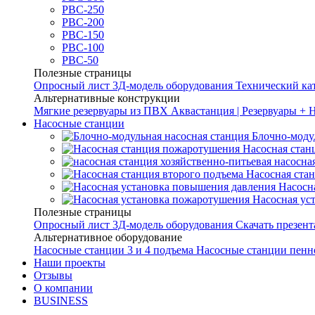
РВС-250
РВС-200
РВС-150
РВС-100
РВС-50
Полезные страницы
Опросный лист
3Д-модель оборудования
Технический ка
Альтернативные конструкции
Мягкие резервуары из ПВХ
Аквастанция | Резервуары + 
Насосные станции
Блочно-моду
Насосная стан
насосна
Насосная ста
Насосн
Насосная ус
Полезные страницы
Опросный лист
3Д-модель оборудования
Скачать презен
Альтернативное оборудование
Насосные станции 3 и 4 подъема
Насосные станции пенн
Наши проекты
Отзывы
О компании
BUSINESS