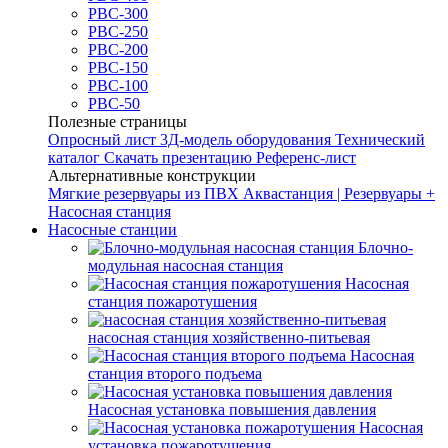
РВС-300
РВС-250
РВС-200
РВС-150
РВС-100
РВС-50
Полезные страницы
Опросный лист
3Д-модель оборудования
Технический
каталог
Скачать презентацию
Референс-лист
Альтернативные конструкции
Мягкие резервуары из ПВХ
Аквастанция | Резервуары +
Насосная станция
Насосные станции
Блочно-
модульная насосная станция
Насосная
станция пожаротушения
насосная станция хозяйственно-питьевая
Насосная
станция второго подъема
Насосная установка повышения давления
Насосная
установка пожаротушения