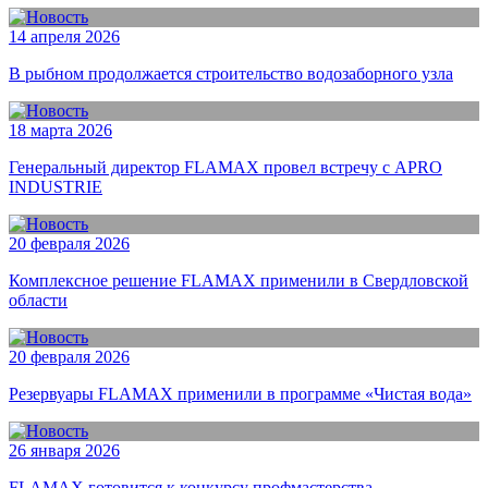
14 апреля 2026
В рыбном продолжается строительство водозаборного узла
18 марта 2026
Генеральный директор FLAMAX провел встречу с APRO
INDUSTRIE
20 февраля 2026
Комплексное решение FLAMAX применили в Свердловской
области
20 февраля 2026
Резервуары FLAMAX применили в программе «Чистая вода»
26 января 2026
FLAMAX готовится к конкурсу профмастерства