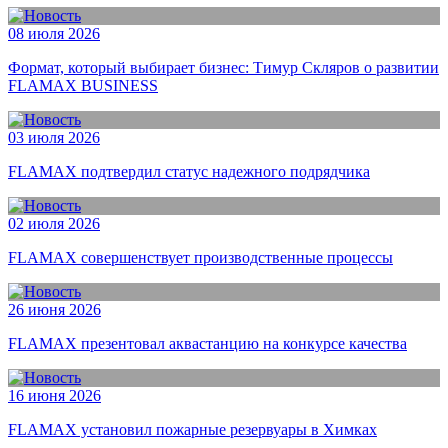
08 июля 2026
Формат, который выбирает бизнес: Тимур Скляров о развитии
FLAMAX BUSINESS
03 июля 2026
FLAMAX подтвердил статус надежного подрядчика
02 июля 2026
FLAMAX совершенствует производственные процессы
26 июня 2026
FLAMAX презентовал аквастанцию на конкурсе качества
16 июня 2026
FLAMAX установил пожарные резервуары в Химках