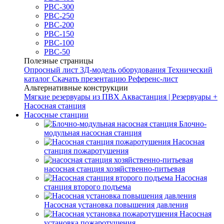
РВС-300
РВС-250
РВС-200
РВС-150
РВС-100
РВС-50
Полезные страницы
Опросный лист
3Д-модель оборудования
Технический
каталог
Скачать презентацию
Референс-лист
Альтернативные конструкции
Мягкие резервуары из ПВХ
Аквастанция | Резервуары +
Насосная станция
Насосные станции
Блочно-
модульная насосная станция
Насосная
станция пожаротушения
насосная станция хозяйственно-питьевая
Насосная
станция второго подъема
Насосная установка повышения давления
Насосная
установка пожаротушения