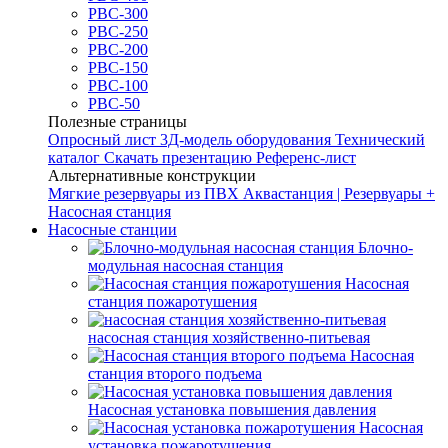
РВС-300
РВС-250
РВС-200
РВС-150
РВС-100
РВС-50
Полезные страницы
Опросный лист
3Д-модель оборудования
Технический
каталог
Скачать презентацию
Референс-лист
Альтернативные конструкции
Мягкие резервуары из ПВХ
Аквастанция | Резервуары +
Насосная станция
Насосные станции
Блочно-
модульная насосная станция
Насосная
станция пожаротушения
насосная станция хозяйственно-питьевая
Насосная
станция второго подъема
Насосная установка повышения давления
Насосная
установка пожаротушения