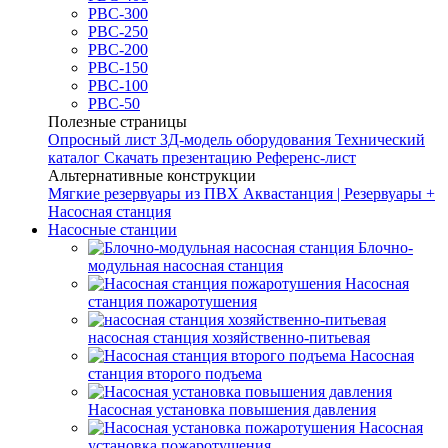
РВС-300
РВС-250
РВС-200
РВС-150
РВС-100
РВС-50
Полезные страницы
Опросный лист
3Д-модель оборудования
Технический
каталог
Скачать презентацию
Референс-лист
Альтернативные конструкции
Мягкие резервуары из ПВХ
Аквастанция | Резервуары +
Насосная станция
Насосные станции
Блочно-
модульная насосная станция
Насосная
станция пожаротушения
насосная станция хозяйственно-питьевая
Насосная
станция второго подъема
Насосная установка повышения давления
Насосная
установка пожаротушения