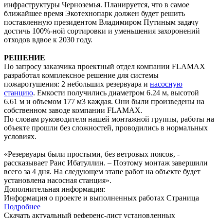
инфраструктуры Черноземья. Планируется, что в самое
ближайшее время Экотехнопарк должен будет решить
поставленную президентом Владимиром Путиным задачу
достичь 100%-ной сортировки и уменьшения захоронений
отходов вдвое к 2030 году.
⠀
РЕШЕНИЕ
По запросу заказчика проектный отдел компании FLAMAX
разработал комплексное решение для системы
пожаротушения: 2 небольших резервуара и
насосную
станцию
. Емкости получились диаметром 6.24 м, высотой
6.61 м и объемом 177 м3 каждая. Они были произведены на
собственном заводе компании FLAMAX.
По словам руководителя нашей монтажной группы, работы на
объекте прошли без сложностей, проводились в нормальных
условиях.
«Резервуары были простыми, без ветровых поясов, -
рассказывает Раис Ибатуллин. – Поэтому монтаж завершили
всего за 4 дня. На следующем этапе работ на объекте будет
установлена насосная станция».
Дополнительная информация:
Информация о проекте и выполненных работах
Страница
Подробнее
Скачать актуальный референс-лист установленных