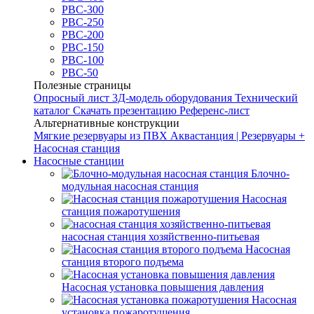
РВС-300
РВС-250
РВС-200
РВС-150
РВС-100
РВС-50
Полезные страницы
Опросный лист
3Д-модель оборудования
Технический
каталог
Скачать презентацию
Референс-лист
Альтернативные конструкции
Мягкие резервуары из ПВХ
Аквастанция | Резервуары +
Насосная станция
Насосные станции
Блочно-
модульная насосная станция
Насосная
станция пожаротушения
насосная станция хозяйственно-питьевая
Насосная
станция второго подъема
Насосная установка повышения давления
Насосная
установка пожаротушения